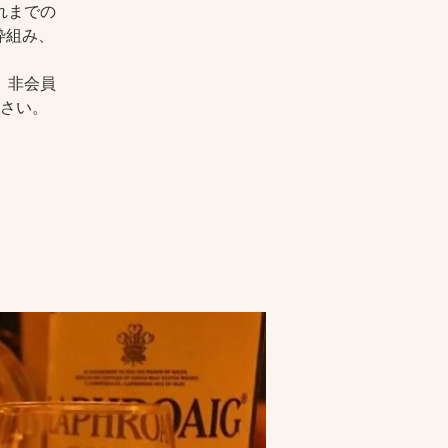
れまでの
枠組み、
。非会員