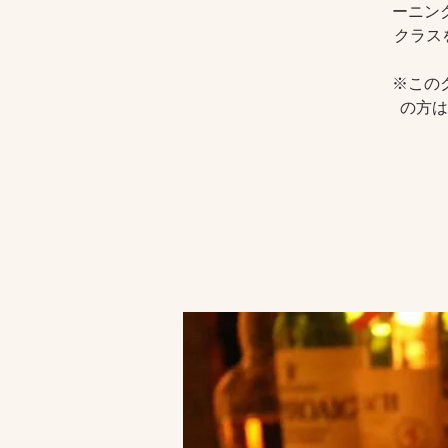
ーニン
クラス
※この