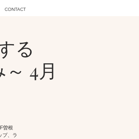
CONTACT
ンする
み～ 4月
CF曽根
ップ、ラ