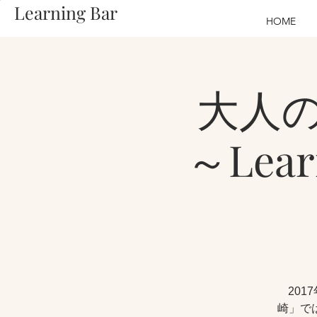
Learning Bar
HOME
大人
～Lea
201
崎」で