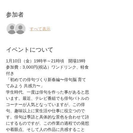
参加者
すべて表示
イベントについて
1月10日（金）19時半～21時頃　開場19時
参加費：3,000円(税込）ワンドリンク、軽食
付き
「初めての俳句づくり新春編〜俳句脳 育て
てみよう 共感力〜」
学生時代、一度は俳句を作った事があると思
います。最近、テレビ番組でも俳句バトルの
コーナーが人気となっていますが、この俳
句、趣味以上に実生活や仕事に役立つので
す。俳句は季語と具体的な景色を合わせて詩
にするものですが、この作業の過程での発想
や着眼点、そして人の作品に共感すること