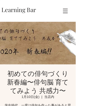
Learning Bar
初めての俳句づくり
新春編〜俳句脳 育て
てみよう 共感力〜
1月10日(金)
  |  
当店内
学生時代、一度は俳句を作った事があると思