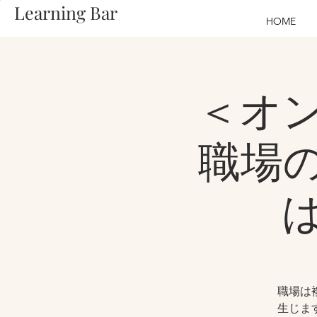
Learning Bar
HOME
＜オ
職場
職場は
生じま