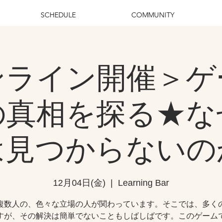
SCHEDULE
COMMUNITY
ンライン開催＞ゲ
の真相を探る★な
は見つからないの
12月04日(金)
  |  
Learning Bar
複数人の、色々な立場の人が関わっています。そこでは、多く
すが、その解決は簡単でないこともしばしばです。このゲーム