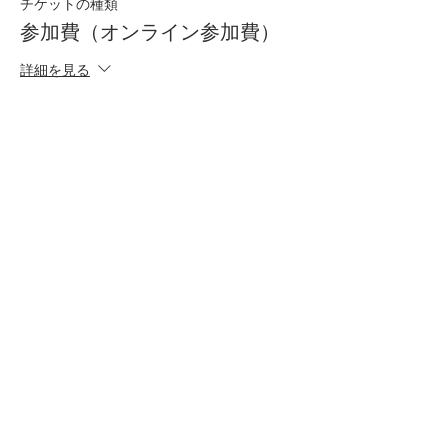
チケットの種類
参加費（オンライン参加費）
詳細を見る
価格
￥1,500
このイベントをシェア
- 決済ページ
- 運営元