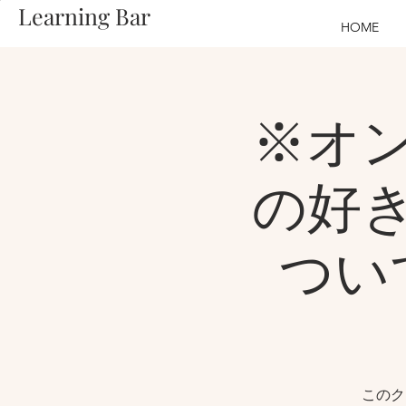
Learning Bar
HOME
※オ
の好
つい
このク