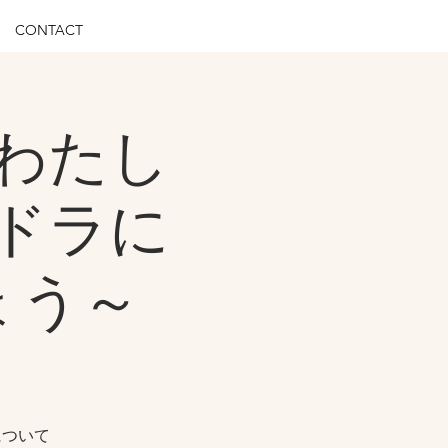
CONTACT
わたし
ドラに
ょう～
について