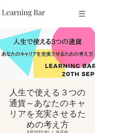
Learning Bar
人生で使える３つの
通貨～あなたのキャ
リアを充実させるた
めの考え方
9月20日(水)
  |  
当店内