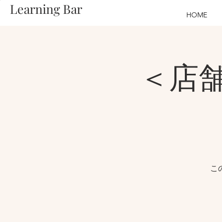
Learning Bar
HOME
＜店
こ