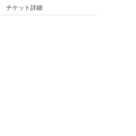
チケット詳細
販売終了
チケットの種類
参加費（ワンドリンク、軽食
付）
詳細を見る
価格
￥3,000
このイベントをシェア