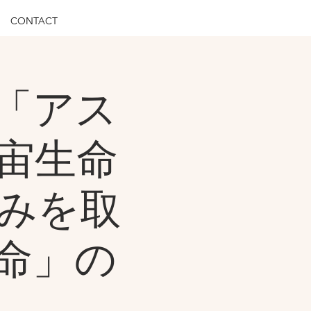
CONTACT
「アス
宙生命
込みを取
命」の