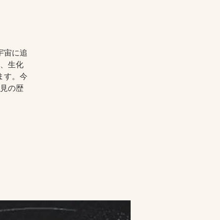
宇宙に追
、生化
ます。今
見の歴