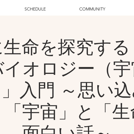
SCHEDULE
COMMUNITY
に生命を探究する
バイオロジー（宇
」入門 ～思い
う「宇宙」と「生
面白い話～