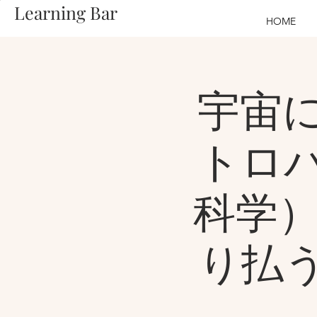
Learning Bar
HOME
宇宙
トロ
科学）
り払