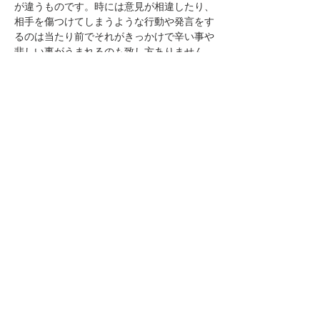
が違うものです。時には意見が相違したり、
相手を傷つけてしまうような行動や発言をす
るのは当たり前でそれがきっかけで辛い事や
時には想像を絶するほど辛かったり悲しい状
さらに表示
このイベントをシェア
- 決済ページ
- 運営元
- ラーニング・バーの導入、運営をご