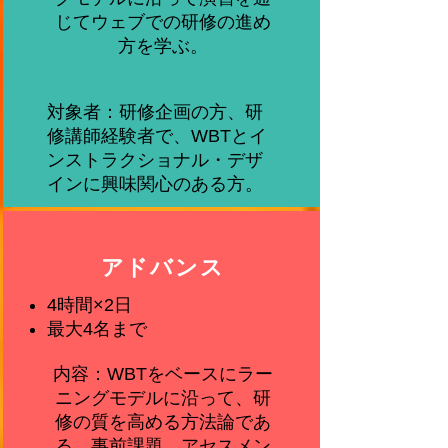
じてウェブでの研修の進め
方を学ぶ。
対象者：研修企画の方、研
修講師経験者で、WBTとイ
ンストラクショナル・デザ
インに興味関心のある方。​
アドバンス
4時間×2日
最大​4名まで
内容：WBTをベースにラー
ニングモデルに沿って、研
修の質を高める方法論であ
る、事前課題、アセスメン