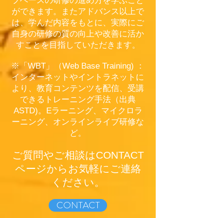
ブベースの研修の進め方を学ぶこと
ができます。またアドバンス以上で
は、学んだ内容をもとに、実際にご
自身の研修の質の向上や改善に活か
すことを目指していただきます。
※「WBT」（Web Base Training) ：
インターネットやイントラネットに
より、教育コンテンツを配信、受講
できるトレーニング手法（出典
ASTD)。Eラーニング、マイクロラ
ーニング、オンラインライブ研修な
ど。
ご質問やご相談はCONTACT
ページからお気軽にご連絡
ください。
CONTACT