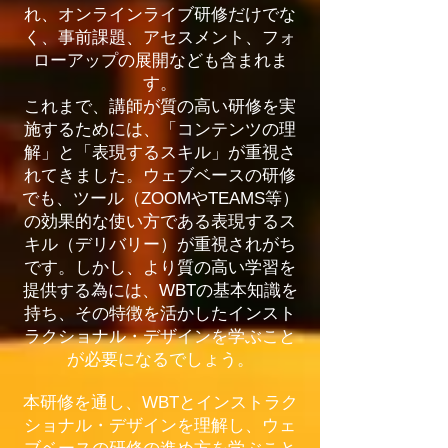
れ、オンラインライブ研修だけでな
く、事前課題、アセスメント、フォ
ローアップの展開なども含まれま
す。
これまで、講師が質の高い研修を実
施するためには、「コンテンツの理
解」と「表現するスキル」が重視さ
れてきました。ウェブベースの研修
でも、ツール（ZOOMやTEAMS等）
の効果的な使い方である表現するス
キル（デリバリー）が重視されがち
です。しかし、より質の高い学習を
提供する為には、WBTの基本知識を
持ち、その特徴を活かしたインスト
ラクショナル・デザインを学ぶこと
が必要になるでしょう。
本研修を通し、WBTとインストラク
ショナル・デザインを理解し、ウェ